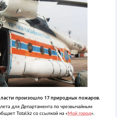
бласти произошло 17 природных пожаров.
олета для Департамента по чрезвычайным
бщает Total.kz со ссылкой на «
Мой город
».