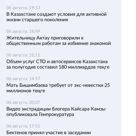
06 августа, 19:13
В Казахстане создают условия для активной
жизни старшего поколения
06 августа, 18:49
Жительницу Актау приговорили к
общественным работам за избиение знакомой
06 августа, 21:11
Объем услуг СТО и автосервисов Казахстана
за полугодие составил 180 миллиардов теңге
06 августа, 14:57
Мать Бишимбаева требует от экс-невестки 25
миллионов теңге
06 августа, 20:07
Видео экстрадиции блогера Кайсара Камзы
опубликовала Генпрокуратура
06 августа, 17:51
Бектенов принял участие в заседании