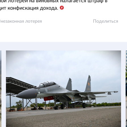
ной лотереи на виновных налагается штраф в
дит конфискация дохода.
незаконная лотерея
Поделиться