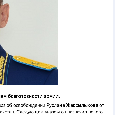
ием боеготовности армии.
Руслан
а Жаксылыков
а
каз об освобождении
от
хстан. Следующим указом он назначил нового