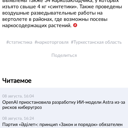
Выявлены также 34 наркозакладчика, у которых
изъято свыше 4 кг «синтетики». Также проведены
воздушные разведывательные работы на
вертолете в районах, где возможны посевы
наркосодержащих растений.
статистика
наркоторговля
Туркестанская область
Поделиться
Читаемое
08 августа, 16:04
OpenAI приостановила разработку ИИ-модели Astra из-за
рисков киберугроз
08 августа, 16:24
Партия «Әділет»: принцип «Закон и порядок» обязателен