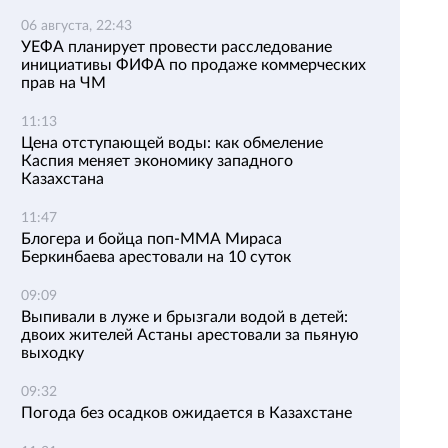
06 августа, 22:43
УЕФА планирует провести расследование
инициативы ФИФА по продаже коммерческих
прав на ЧМ
11:13
Цена отступающей воды: как обмеление
Каспия меняет экономику западного
Казахстана
11:47
Блогера и бойца поп-ММА Мираса
Беркинбаева арестовали на 10 суток
09:09
Выпивали в луже и брызгали водой в детей:
двоих жителей Астаны арестовали за пьяную
выходку
09:32
Погода без осадков ожидается в Казахстане