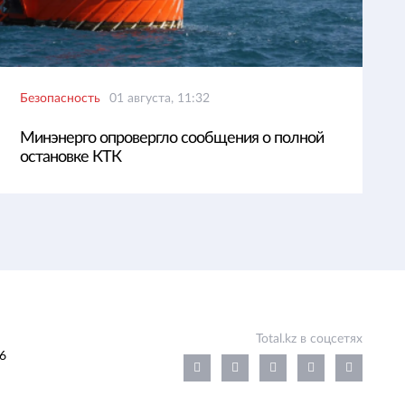
Безопасность
01 августа, 11:32
Минэнерго опровергло сообщения о полной
остановке КТК
Total.kz в соцсетях
6