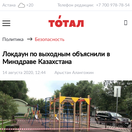
Астана
+20
Телефон редакции:
+7 700 978-78-54
→
Политика
Безопасность
Локдаун по выходным объяснили в
Минздраве Казахстана
14 августа 2020, 12:44
Арыстан Алангожин