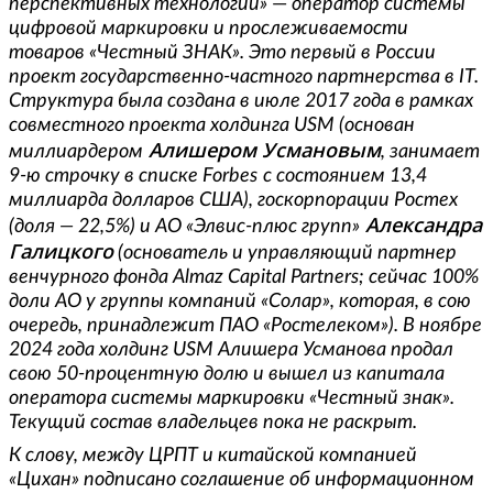
перспективных технологий»
—
оператор системы
цифровой маркировки и прослеживаемости
товаров «Честный ЗНАК». Это первый в России
проект государственно-частного партнерства в IT.
Структура была создана в июле 2017 года в рамках
совместного проекта холдинга USM (основан
Алишером Усмановым
миллиардером
, занимает
9-ю строчку в списке
Forbes
с состоянием 13,4
миллиарда долларов США), госкорпорации Ростех
Александра
(доля — 22,5%) и АО «Элвис-плюс групп»
Галицкого
(основатель и управляющий партнер
венчурного фонда Almaz Capital Partners; сейчас 100%
доли АО у группы компаний «Солар», которая, в сою
очередь, принадлежит ПАО «Ростелеком»). В ноябре
2024 года холдинг USM Алишера Усманова продал
свою 50-процентную долю и вышел из капитала
оператора системы маркировки «Честный знак».
Текущий состав владельцев пока не раскрыт.
К слову, между ЦРПТ и китайской компанией
«Цихан» подписано соглашение об информационном