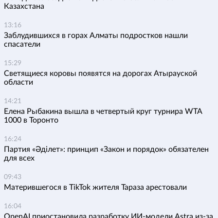
Казахстана
13:16
Заблудившихся в горах Алматы подростков нашли
спасатели
15:29
Светящиеся коровы появятся на дорогах Атырауской
области
14:21
Елена Рыбакина вышла в четвертый круг турнира WTA
1000 в Торонто
16:24
Партия «Әділет»: принцип «Закон и порядок» обязателен
для всех
09:43
Матерившегося в TikTok жителя Тараза арестовали
16:04
OpenAI приостановила разработку ИИ-модели Astra из-за