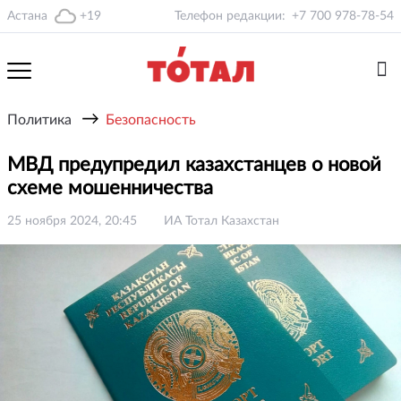
Астана
+19
Телефон редакции:
+7 700 978-78-54
→
Политика
Безопасность
МВД предупредил казахстанцев о новой
схеме мошенничества
25 ноября 2024, 20:45
ИА Тотал Казахстан