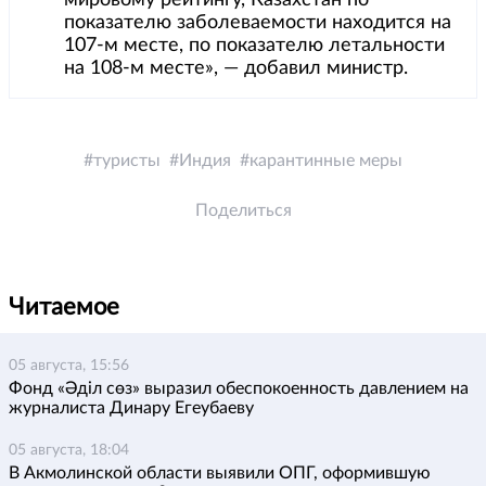
мировому рейтингу, Казахстан по
показателю заболеваемости находится на
107-м месте, по показателю летальности
на 108-м месте», — добавил министр.
туристы
Индия
карантинные меры
Поделиться
Читаемое
05 августа, 15:56
Фонд «Әділ сөз» выразил обеспокоенность давлением на
журналиста Динару Егеубаеву
05 августа, 18:04
В Акмолинской области выявили ОПГ, оформившую