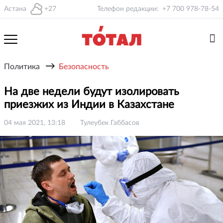
Астана
+27
Телефон редакции:
+7 700 978-78-54
→
Политика
Безопасность
На две недели будут изолировать
приезжих из Индии в Казахстане
04 мая 2021, 13:18
Тулеубек Габбасов