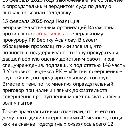
13 февраля 2025 года заключенные, не согласные
с оправдательным вердиктом суда по делу о
пытках, объявили голодовку.
15 февраля 2025 года Коалиция
неправительственных организаций Казахстана
против пыток
обратилась
к генеральному
прокурору РК Берику Асылову. В своем
обращении правозащитники заявили, что
полностью поддерживает сторону прокуратуры,
давшей верную оценку действиям работников
спецучреждения, подпавших под статью 146 часть
3 Уголовного кодекса РК — «Пытки, совершенные
группой лиц по предварительному сговору».
Вместе с тем, по их мнению, оправдательный
приговор при наличии явных доказательств
совершения преступления может вызвать новую
волну пыток.
Также правозащитники отметили, что всего по
делу проходили потерпевшими 41 человек, тогда
как на скамье подсудимых оказалось всего 12