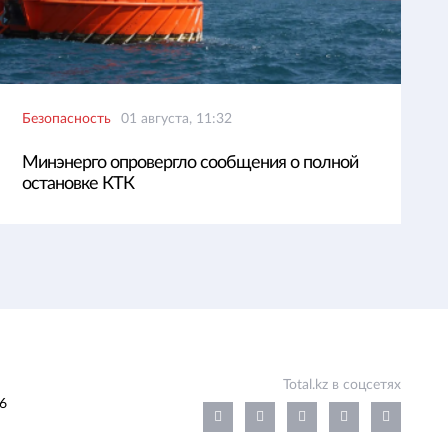
Безопасность
01 августа, 11:32
Минэнерго опровергло сообщения о полной
остановке КТК
Total.kz в соцсетях
6