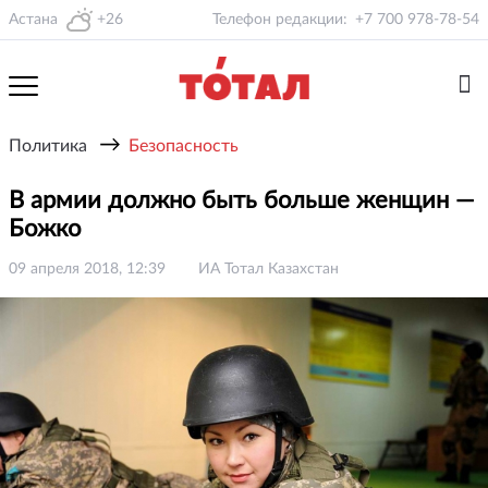
Астана
+26
Телефон редакции:
+7 700 978-78-54
→
Политика
Безопасность
В армии должно быть больше женщин —
Божко
09 апреля 2018, 12:39
ИА Тотал Казахстан