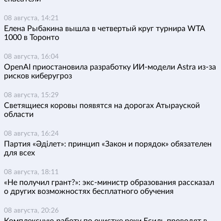
08 августа, 14:21
Елена Рыбакина вышла в четвертый круг турнира WTA
1000 в Торонто
08 августа, 16:04
OpenAI приостановила разработку ИИ-модели Astra из-за
рисков киберугроз
08 августа, 15:29
Светящиеся коровы появятся на дорогах Атырауской
области
08 августа, 16:24
Партия «Әділет»: принцип «Закон и порядок» обязателен
для всех
08 августа, 18:11
«Не получил грант?»: экс-министр образования рассказал
о других возможностях бесплатного обучения
08 августа, 20:26
Комплексную работу по очистке реки Есиль проводят в