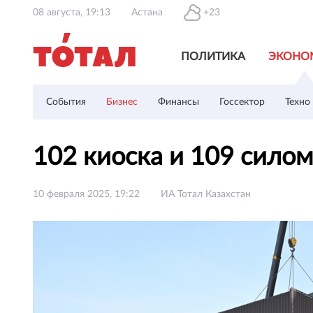
08 августа, 19:13
Астана
+23
ПОЛИТИКА
ЭКОНО
События
Бизнес
Финансы
Госсектор
Техно
102 киоска и 109 сило
10 февраля 2025, 19:22
ИА Тотал Казахстан