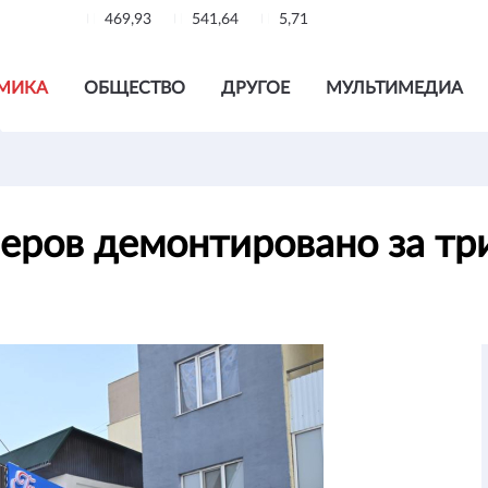
469,93
541,64
5,71
МИКА
ОБЩЕСТВО
ДРУГОЕ
МУЛЬТИМЕДИА
меров демонтировано за тр