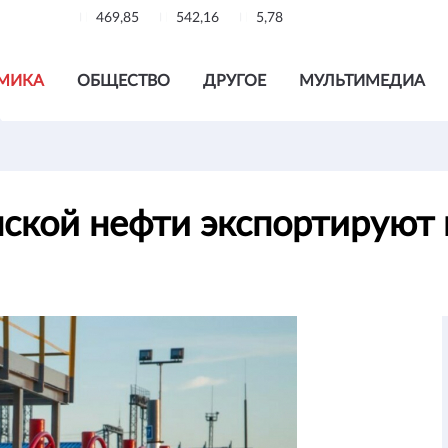
469,85
542,16
5,78
МИКА
ОБЩЕСТВО
ДРУГОЕ
МУЛЬТИМЕДИА
анской нефти экспортируют