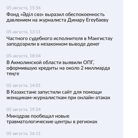
05 августа, 15:56
Фонд «Әділ сөз» выразил обеспокоенность
давлением на журналиста Динару Егеубаеву
05 августа, 13:11
Частного судебного исполнителя в Мангистау
заподозрили в незаконном выводе денег
05 августа, 18:04
В Акмолинской области выявили ОПГ,
оформившую кредиты на около 2 миллиарда
теңге
05 августа, 14:01
В Казахстане запустили сайт для помощи
женщинам-журналисткам при онлайн-атаках
05 августа, 19:24
Минздрав пообещал новые
травматологические центры в регионах
05 августа, 16:11