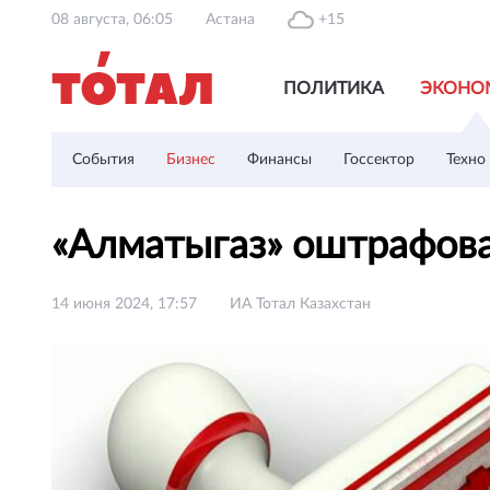
08 августа, 06:05
Астана
+15
ПОЛИТИКА
ЭКОНО
События
Бизнес
Финансы
Госсектор
Техно
«Алматыгаз» оштрафова
14 июня 2024, 17:57
ИА Тотал Казахстан