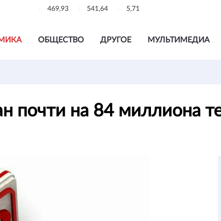
469,93
541,64
5,71
МИКА
ОБЩЕСТВО
ДРУГОЕ
МУЛЬТИМЕДИА
н почти на 84 миллиона т