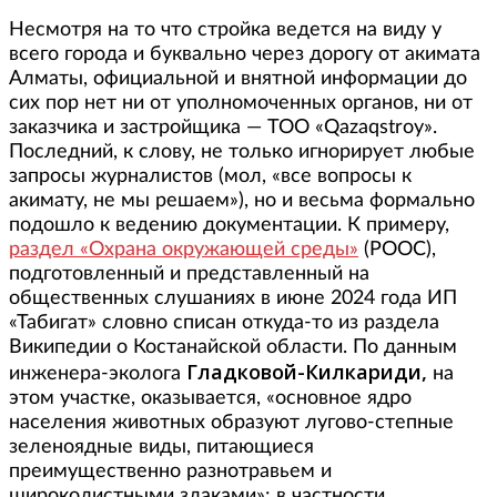
Несмотря на то что стройка ведется на виду у
всего города и буквально через дорогу от акимата
Алматы, официальной и внятной информации до
сих пор нет ни от уполномоченных органов, ни от
заказчика и застройщика — ТОО «Qazaqstroy».
Последний, к слову, не только игнорирует любые
запросы журналистов (мол, «все вопросы к
акимату, не мы решаем»), но и весьма формально
подошло к ведению документации. К примеру,
раздел «Охрана окружающей среды»
(РООС),
подготовленный и представленный на
общественных слушаниях в июне 2024 года ИП
«Табигат» словно списан откуда-то из раздела
Википедии о Костанайской области. По данным
Гладковой-Килкариди,
инженера-эколога
на
этом участке, оказывается, «основное ядро
населения животных образуют лугово-степные
зеленоядные виды, питающиеся
преимущественно разнотравьем и
широколистными злаками»: в частности,