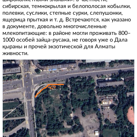
сибирская, темнокрылая и белополосая кобылки,
полевки, суслики, степные сурки, слепушонки,
ящерица прыткая и т. д. Встречаются, как указано
в документе, довольно многочисленные
млекопитающие: в районе могли проживать 800–
1000 особей зайца-русака, не говоря уже о Дала
қыраны и прочей экзотической для Алматы
живности.