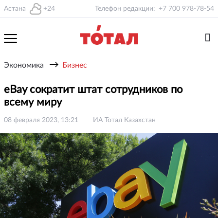
Астана
+24
Телефон редакции:
+7 700 978-78-54
→
Экономика
Бизнес
eBay сократит штат сотрудников по
всему миру
08 февраля 2023, 13:21
ИА Тотал Казахстан