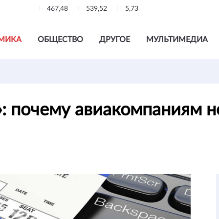
467,48
539,52
5,73
МИКА
ОБЩЕСТВО
ДРУГОЕ
МУЛЬТИМЕДИА
: почему авиакомпаниям н