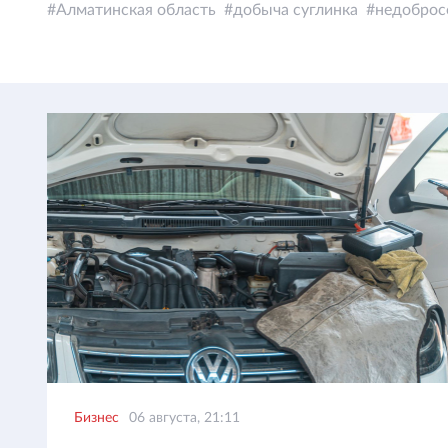
Алматинская область
добыча суглинка
недоброс
Бизнес
06 августа, 21:11