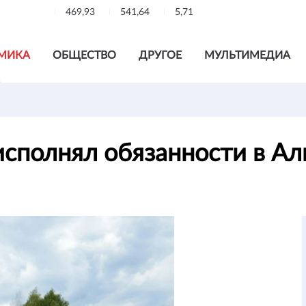
469,93
541,64
5,71
МИКА
ОБЩЕСТВО
ДРУГОЕ
МУЛЬТИМЕДИА
исполнял обязанности в А