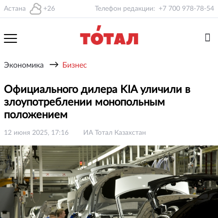
Астана
+26
Телефон редакции:
+7 700 978-78-54
→
Экономика
Бизнес
Официального дилера KIA уличили в
злоупотреблении монопольным
положением
12 июня 2025, 17:16
ИА Тотал Казахстан