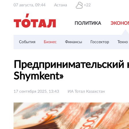
07 августа, 09:44
Астана
+22
ПОЛИТИКА
ЭКОНО
События
Бизнес
Финансы
Госсектор
Техно
Предпринимательский к
Shymkent»
17 сентября 2025, 13:43
ИА Тотал Казахстан