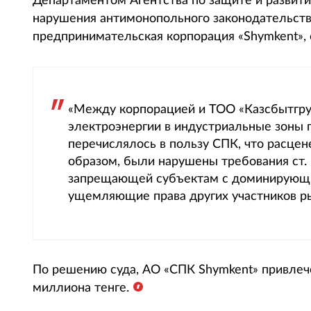
Департаментом Агентства по защите и развит
нарушения антимонопольного законодательств
предпринимательская корпорация «Shymkent», с
«Между корпорацией и ТОО «Казсбытгруп
электроэнергии в индустриальные зоны 
перечислялось в пользу СПК, что расцен
образом, были нарушены требования ст.
запрещающей субъектам с доминирующи
ущемляющие права других участников ры
По решению суда, АО «СПК Shymkent» привлече
миллиона тенге.