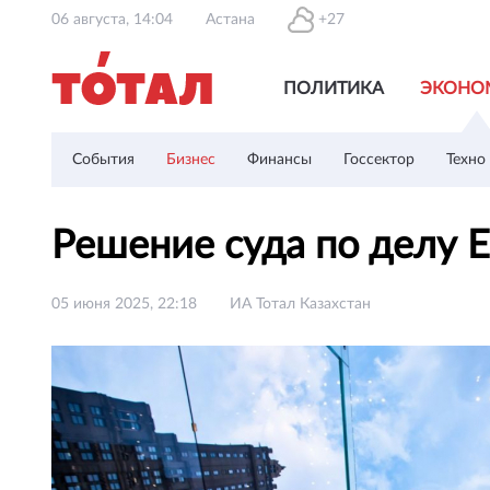
06 августа, 14:04
Астана
+27
ПОЛИТИКА
ЭКОНО
События
Бизнес
Финансы
Госсектор
Техно
Решение суда по делу E
05 июня 2025, 22:18
ИА Тотал Казахстан