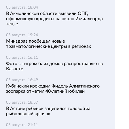
05 августа, 18:04
В Акмолинской области выявили ОПГ,
оформившую кредиты на около 2 миллиарда
теңге
05 августа, 19:24
Минздрав пообещал новые
травматологические центры в регионах
05 августа, 16:11
Фото с тигром близ домов распространяют в
Казнете
05 августа, 16:49
Кубинский крокодил Фидель Алматинского
зоопарка отметил 40-летний юбилей
05 августа, 18:57
В Астане ребенок зацепился головой за
рыболовный крючок
05 августа, 21:11