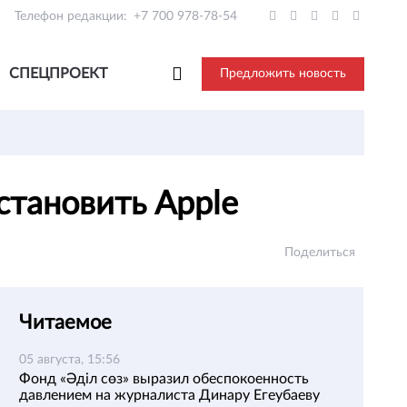
Телефон редакции:
+7 700 978-78-54
СПЕЦПРОЕКТ
Предложить новость
остановить Apple
Поделиться
Читаемое
05 августа, 15:56
Фонд «Әділ сөз» выразил обеспокоенность
давлением на журналиста Динару Егеубаеву