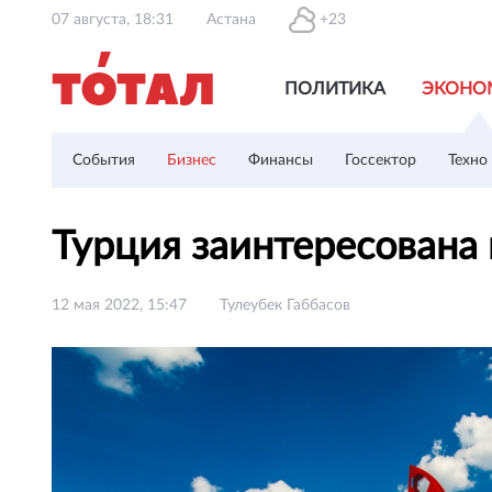
07 августа, 18:31
Астана
+23
ПОЛИТИКА
ЭКОНО
События
Бизнес
Финансы
Госсектор
Техно
Турция заинтересована
12 мая 2022, 15:47
Тулеубек Габбасов