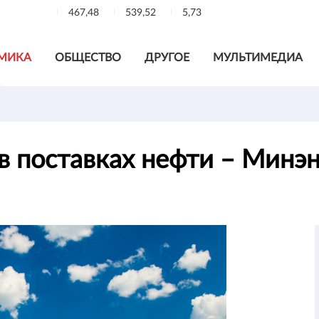
467,48
539,52
5,73
МИКА
ОБЩЕСТВО
ДРУГОЕ
МУЛЬТИМЕДИА
 в поставках нефти – Минэ