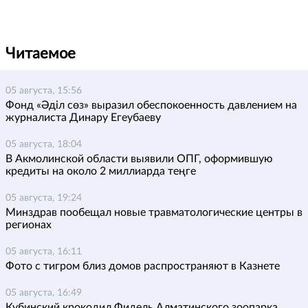
Читаемое
05 августа, 15:56
Фонд «Әділ сөз» выразил обеспокоенность давлением на
журналиста Динару Егеубаеву
05 августа, 18:04
В Акмолинской области выявили ОПГ, оформившую
кредиты на около 2 миллиарда теңге
05 августа, 19:24
Минздрав пообещал новые травматологические центры в
регионах
05 августа, 16:11
Фото с тигром близ домов распространяют в Казнете
05 августа, 16:49
Кубинский крокодил Фидель Алматинского зоопарка