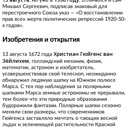
, но уже в
, отличился и сам
Михаил Сергеевич, подписав знаковый для
перестроечного Союза указ — «О восстановлении
прав всех жертв политических репрессий 1920-50-
х годов».
Изобретения и открытия
Христиан Гюйгенс ван
13 августа 1672 года
Зёйлихем
, голландский механик, физик,
математик, астроном и изобретатель,
усовершенствовав свой телескоп, неожиданно
обнаружил ледяную шапку на Южном полюсе
Марса. С тех пор наблюдения за полярными
шапками Марса земные астрономы не прерывали,
тем более что эти природные образования
будоражили фантазии. Полярные шапки сезонно
меняли свои размеры, что современников
Гюйгенса заставляло мечтать о тающих весной
льдах и зеленеющей растительности Красной