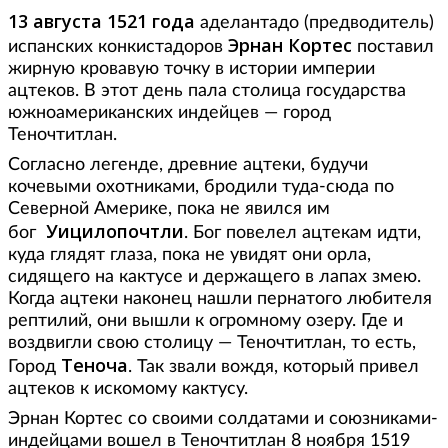
13 августа 1521 года
аделантадо (предводитель)
Эрнан Кортес
испанских конкистадоров
поставил
жирную кровавую точку в истории империи
ацтеков. В этот день пала столица государства
южноамериканских индейцев — город
Теночтитлан.
Согласно легенде, древние ацтеки, будучи
кочевыми охотниками, бродили туда-сюда по
Северной Америке, пока не явился им
Уицилопочтли
бог
. Бог повелел ацтекам идти,
куда глядят глаза, пока не увидят они орла,
сидящего на кактусе и держащего в лапах змею.
Когда ацтеки наконец нашли пернатого любителя
рептилий, они вышли к огромному озеру. Где и
воздвигли свою столицу — Теночтитлан, то есть,
Теноча
Город
. Так звали вождя, который привел
ацтеков к искомому кактусу.
Эрнан Кортес со своими солдатами и союзниками-
индейцами вошел в Теночтитлан 8 ноября 1519