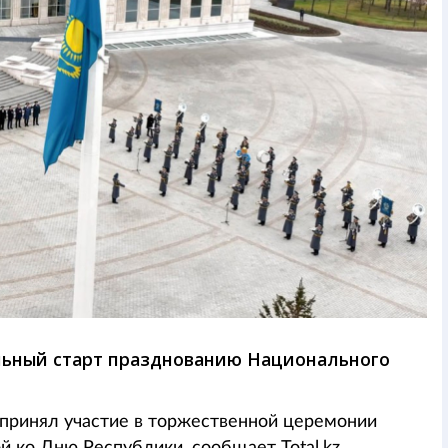
ьный старт празднованию Национального
принял участие в торжественной церемонии
й ко Дню Республики, сообщает Total.kz.