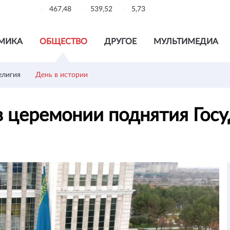
467,48
539,52
5,73
МИКА
ОБЩЕСТВО
ДРУГОЕ
МУЛЬТИМЕДИА
елигия
День в истории
в церемонии поднятия Гос