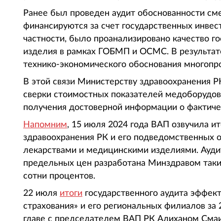
Ранее был проведен аудит обоснованности см
финансируются за счет государственных инвест
частности, было проанализировано качество г
изделия в рамках ГОБМП и ОСМС. В результат
технико-экономического обоснования многопр
В этой связи Министерству здравоохранения Р
сверки стоимостных показателей медоборудов
получения достоверной информации о фактиче
Напомним
, 15 июля 2024 года ВАП озвучила и
здравоохранения РК и его подведомственных о
лекарствами и медицинскими изделиями. Ауди
предельных цен разработана Минздравом таки
сотни процентов.
22 июля
итоги
государственного аудита эффек
страхования» и его региональных филиалов за
главе с председателем ВАП РК Алиханом Сма