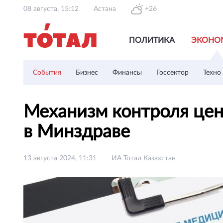
08 августа, 15:12
Астана
+26
ПОЛИТИКА
ЭКОНО
События
Бизнес
Финансы
Госсектор
Техно
Механизм контроля цен
в Минздраве
13 августа 2024, 11:31
ИА Тотал Казахстан