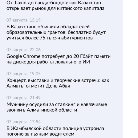
От Jiaxin до панда-бондов: как Казахстан
открывает рынок для китайского капитала
07 августа, 15:19
В Казахстане объявили обладателей
образовательных грантов: бесплатно будут
учиться более 75 тысяч абитуриентов
07 августа, 22:06
Google Chrome потребует до 20 Гбайт памяти
на диске для работы локального ИИ
07 августа, 19:05
Концерт, выставки и творческие встречи: как
Алматы отметит День Абая
07 августа, 21:49
Мужчину осудили за сталкинг и навязчивые
звонки в Алматинской области
07 августа, 17:54
В Жамбылской области полиция устроила
погоню за пьяным водителем