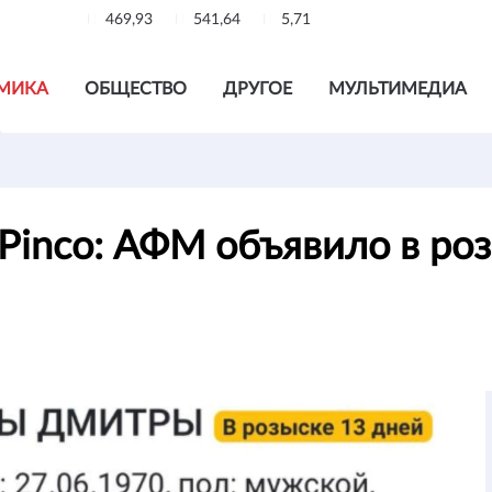
469,93
541,64
5,71
МИКА
ОБЩЕСТВО
ДРУГОЕ
МУЛЬТИМЕДИА
 Pinco: АФМ объявило в р