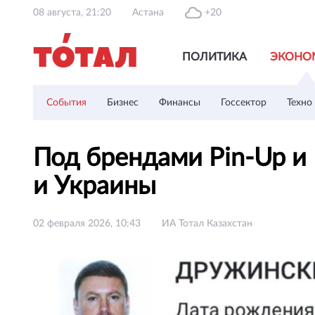
08 августа, 21:20
Астана
+20
ПОЛИТИКА
ЭКОНО
События
Бизнес
Финансы
Госсектор
Техно
Под брендами Pin-Up и
и Украины
02 февраля 2026, 10:43
ИА Тотал Казахстан