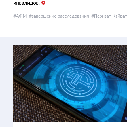
инвалидов.
АФМ
завершение расследования
Перизат Кайра