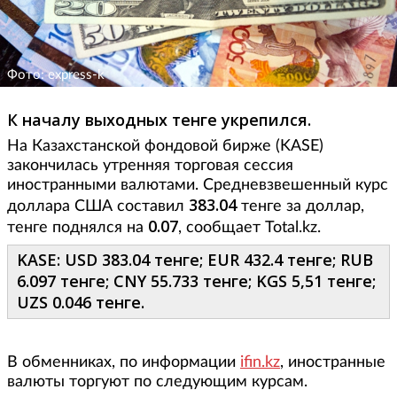
Фото: express-k
К началу выходных тенге укрепился.
На Казахстанской фондовой бирже (KASE)
закончилась утренняя торговая сессия
иностранными валютами. Средневзвешенный курс
383.04
доллара США составил
тенге за доллар,
0.07
тенге поднялся на
, сообщает Total.kz.
KASE: USD 383.04 тенге; EUR 432.4 тенге; RUB
6.097 тенге; CNY 55.733 тенге; KGS 5,51 тенге;
UZS 0.046 тенге.
В обменниках, по информации
ifin.kz
, иностранные
валюты торгуют по следующим курсам.