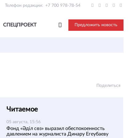
Телефон редакции:
+7 700 978-78-54
СПЕЦПРОЕКТ
Предложить новость
Поделиться
Читаемое
05 августа, 15:56
Фонд «Әділ сөз» выразил обеспокоенность
давлением на журналиста Динару Егеубаеву