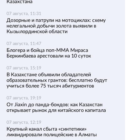
Казахстана
07 августа, 11:31
Дозорные и патрули на мотоциклах: схему
нелегальной добычи золота выявили в
Кызылординской области
07 августа, 11:47
Блогера и бойца поп-ММА Мираса
Беркинбаева арестовали на 10 суток
07 августа, 15:19
В Казахстане объявили обладателей
образовательных грантов: бесплатно будут
учиться более 75 тысяч абитуриентов
07 августа, 19:19
От Jiaxin до панда-бондов: как Казахстан
открывает рынок для китайского капитала
07 августа, 12:19
Крупный канал сбыта «синтетики»
ликвидировали полицейские в Алматы