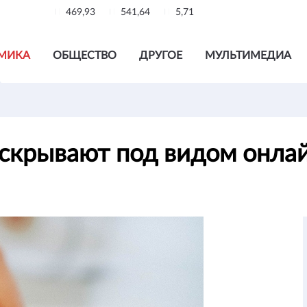
469,93
541,64
5,71
МИКА
ОБЩЕСТВО
ДРУГОЕ
МУЛЬТИМЕДИА
крывают под видом онлай