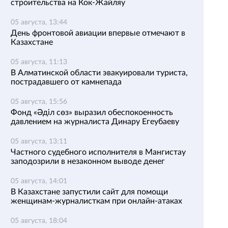
строительства на Кок-Жайляу
05 августа, 13:44
День фронтовой авиации впервые отмечают в
Казахстане
05 августа, 11:13
В Алматинской области эвакуировали туриста,
пострадавшего от камнепада
05 августа, 15:56
Фонд «Әділ сөз» выразил обеспокоенность
давлением на журналиста Динару Егеубаеву
05 августа, 13:11
Частного судебного исполнителя в Мангистау
заподозрили в незаконном выводе денег
05 августа, 14:01
В Казахстане запустили сайт для помощи
женщинам-журналисткам при онлайн-атаках
05 августа, 18:04