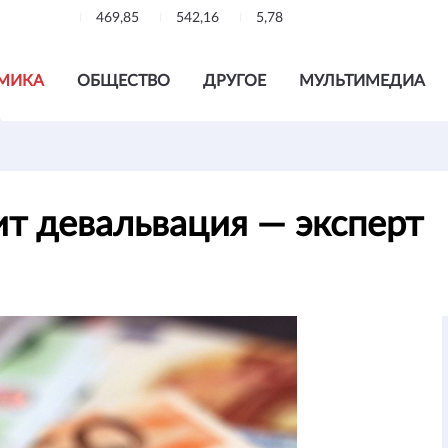
469,85
542,16
5,78
МИКА
ОБЩЕСТВО
ДРУГОЕ
МУЛЬТИМЕДИА
ит девальвация — эксперт