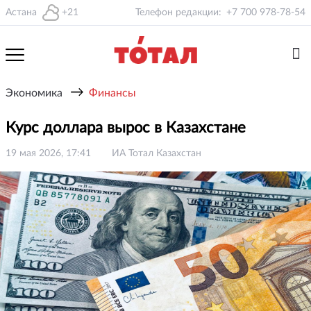
Астана
+21
Телефон редакции:
+7 700 978-78-54
→
Экономика
Финансы
Курс доллара вырос в Казахстане
19 мая 2026, 17:41
ИА Тотал Казахстан