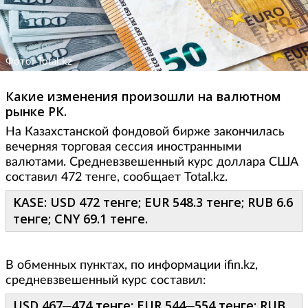
Фото: Total.kz
Какие изменения произошли на валютном
рынке РК.
На Казахстанской фондовой бирже закончилась
вечерняя торговая сессия иностранными
валютами. Средневзвешенный курс доллара США
составил 472 тенге, сообщает Total.kz.
KASE: USD 472 тенге; EUR 548.3 тенге; RUB 6.6
тенге; CNY 69.1 тенге.
В обменных пунктах, по информации ifin.kz,
средневзвешенный курс составил:
USD 467─474 тенге; EUR 544─554 тенге; RUB