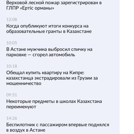
Верховой лесной пожар зарегистрирован в
ГЛПР «Ертіс орманы»
12:08
Когда опубликуют итоги конкурса на
образовательные гранты в Казахстане
10:05
В Астане мужчина выбросил спичку на
парковке — сгорел автомобиль
10:18
Обещал купить квартиру на Кипре:
казахстанца экстрадировали из Грузии за
мошенничество
09:51
Некоторые предметы в школах Казахстана
переименуют
14:26
Беспилотник с пассажиром впервые поднялся
в воздух в Астане