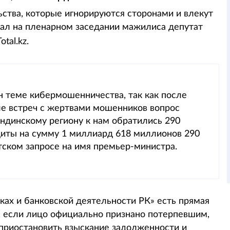
ьства, которые игнорируются сторонами и влекут
зал на пленарном заседании мажилиса депутат
tal.kz.
н теме кибермошенничества, так как после
ле встреч с жертвами мошенников вопрос
андинскому региону к нам обратились 290
диты на сумму 1 миллиард 618 миллионов 290
тском запросе на имя премьер-министра.
нках и банковской деятельности РК» есть прямая
й, если лицо официально признано потерпевшим,
 приостановить взыскание задолженности и