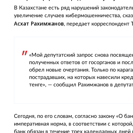
В Казахстане есть ряд нарушений законодател
увеличение случаев кибермошенничества, ска
Асхат Рахимжанов
, передает корреспондент To
«Мой депутатский запрос снова посвяще
полученных ответов от госорганов и пос
обрел новые очертания. Только по караг
пострадавших, на которых навесили кре
тенге», — сообщил Рахимжанов в депута
Сегодня, по его словам, согласно закону «О ба
императивная норма, в соответствии с которо
банк обязан в течение трех календарных дней