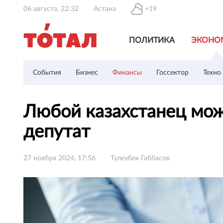
06 августа, 22:32
Астана
+19
ПОЛИТИКА
ЭКОНО
События
Бизнес
Финансы
Госсектор
Техно
Любой казахстанец мож
депутат
27 ноября 2024, 17:56
Тулеубек Габбасов