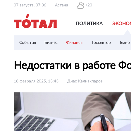
07 августа, 07:36
Астана
+20
ПОЛИТИКА
ЭКОНО
События
Бизнес
Финансы
Госсектор
Техно
Недостатки в работе 
18 февраля 2025, 13:43
Диас Калиакпаров