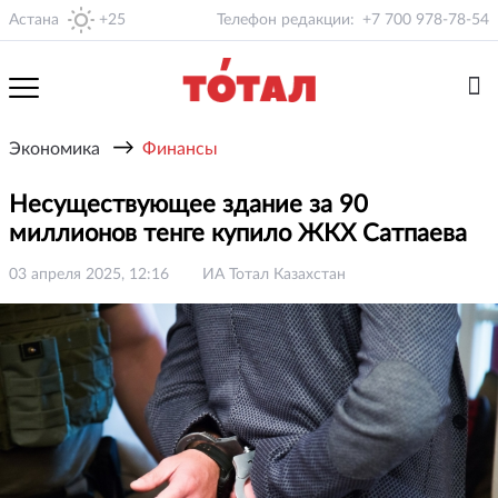
Астана
+25
Телефон редакции:
+7 700 978-78-54
→
Экономика
Финансы
Несуществующее здание за 90
миллионов тенге купило ЖКХ Сатпаева
03 апреля 2025, 12:16
ИА Тотал Казахстан