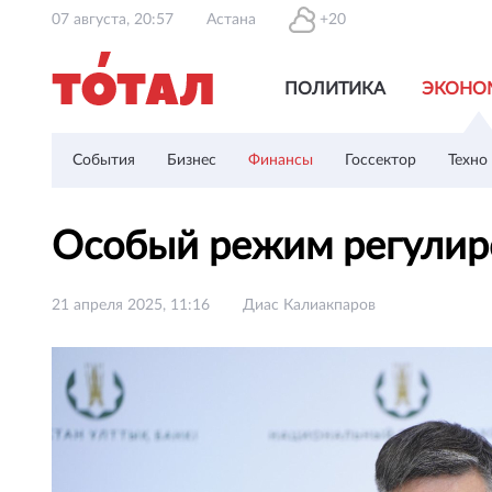
07 августа, 20:57
Астана
+20
ПОЛИТИКА
ЭКОНО
События
Бизнес
Финансы
Госсектор
Техно
Особый режим регулиро
21 апреля 2025, 11:16
Диас Калиакпаров