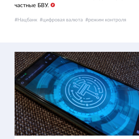
частные БВУ.
Нацбанк
цифровая валюта
режим контроля