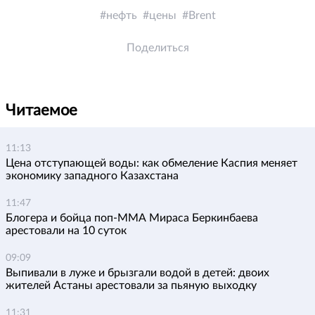
нефть
цены
Brent
Поделиться
Читаемое
11:13
Цена отступающей воды: как обмеление Каспия меняет
экономику западного Казахстана
11:47
Блогера и бойца поп-ММА Мираса Беркинбаева
арестовали на 10 суток
09:09
Выпивали в луже и брызгали водой в детей: двоих
жителей Астаны арестовали за пьяную выходку
11:31