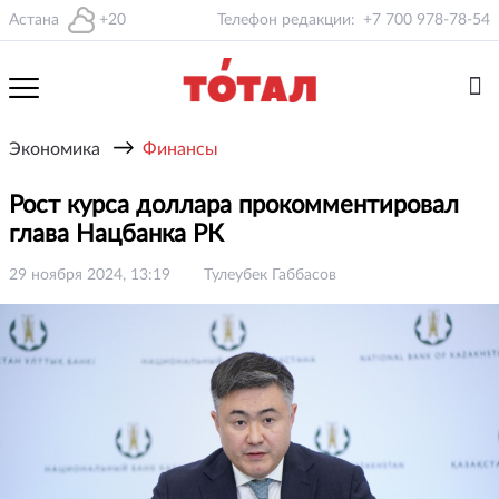
Астана
+20
Телефон редакции:
+7 700 978-78-54
→
Экономика
Финансы
Рост курса доллара прокомментировал
глава Нацбанка РК
29 ноября 2024, 13:19
Тулеубек Габбасов