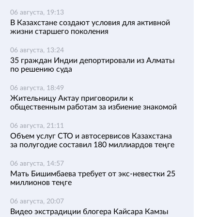
06 августа, 19:13
В Казахстане создают условия для активной
жизни старшего поколения
06 августа, 13:24
35 граждан Индии депортировали из Алматы
по решению суда
06 августа, 18:49
Жительницу Актау приговорили к
общественным работам за избиение знакомой
06 августа, 21:11
Объем услуг СТО и автосервисов Казахстана
за полугодие составил 180 миллиардов теңге
06 августа, 14:57
Мать Бишимбаева требует от экс-невестки 25
миллионов теңге
06 августа, 20:07
Видео экстрадиции блогера Кайсара Камзы