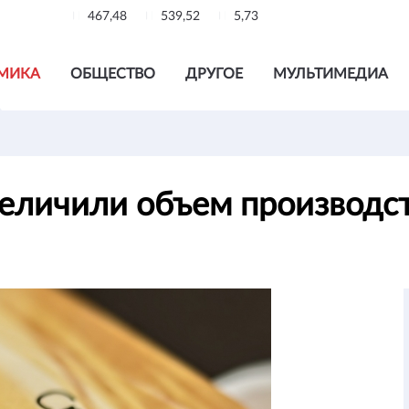
467,48
539,52
5,73
МИКА
ОБЩЕСТВО
ДРУГОЕ
МУЛЬТИМЕДИА
величили объем производс