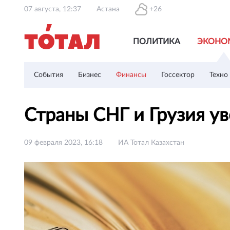
07 августа, 12:37
Астана
+26
ПОЛИТИКА
ЭКОНО
События
Бизнес
Финансы
Госсектор
Техно
Страны СНГ и Грузия у
09 февраля 2023, 16:18
ИА Тотал Казахстан