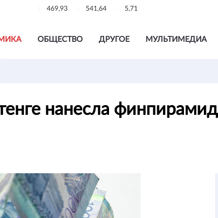
469,93
541,64
5,71
МИКА
ОБЩЕСТВО
ДРУГОЕ
МУЛЬТИМЕДИА
тенге нанесла финпирамид