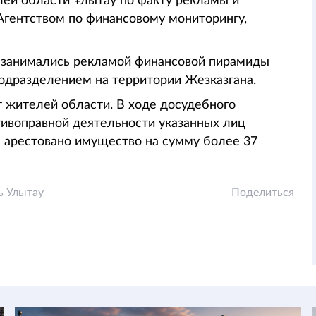
ей области Ұлытау по факту рекламы и
Агентством по финансовому мониторингу,
в занимались рекламой финансовой пирамиды
одразделением на территории Жезказгана.
 жителей области. В ходе досудебного
тивоправной деятельности указанных лиц
м арестовано имущество на сумму более 37
ь Улытау
Поделиться