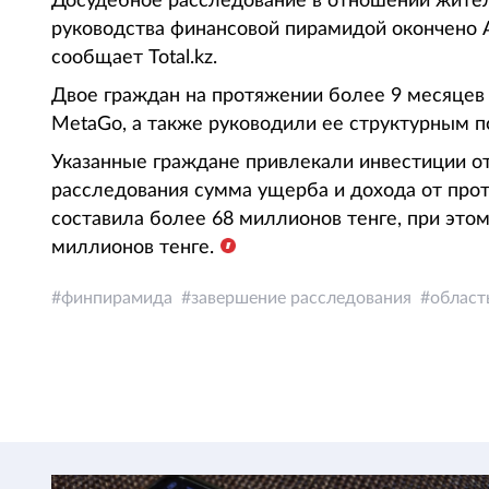
Досудебное расследование в отношении жител
руководства финансовой пирамидой окончено 
сообщает Total.kz.
Двое граждан на протяжении более 9 месяце
MetaGo, а также руководили ее структурным п
Указанные граждане привлекали инвестиции от
расследования сумма ущерба и дохода от про
составила более 68 миллионов тенге, при это
миллионов тенге.
финпирамида
завершение расследования
област