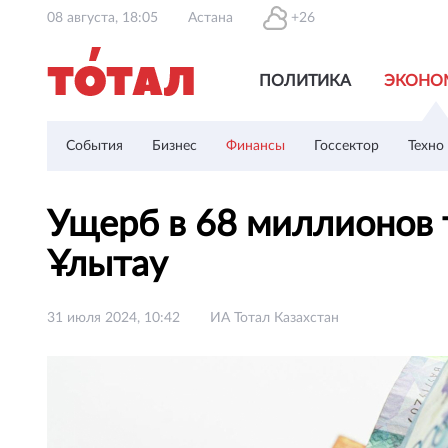
08 августа, 18:05
Астана
+26
ПОЛИТИКА
ЭКОНО
События
Бизнес
Финансы
Госсектор
Техно
Ущерб в 68 миллионов 
Ұлытау
31 июля 2024, 10:42
ИА Тотал Казахстан