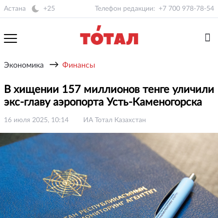
Астана
+25
Телефон редакции:
+7 700 978-78-54
→
Экономика
Финансы
В хищении 157 миллионов тенге уличили
экс-главу аэропорта Усть-Каменогорска
16 июля 2025, 10:14
ИА Тотал Казахстан