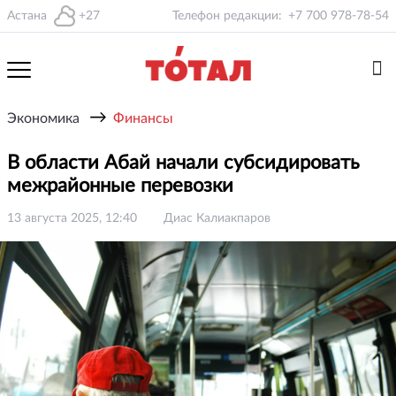
Астана
+27
Телефон редакции:
+7 700 978-78-54
→
Экономика
Финансы
В области Абай начали субсидировать
межрайонные перевозки
13 августа 2025, 12:40
Диас Калиакпаров