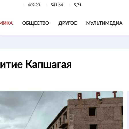
469,93
541,64
5,71
МИКА
ОБЩЕСТВО
ДРУГОЕ
МУЛЬТИМЕДИА
звитие Капшагая