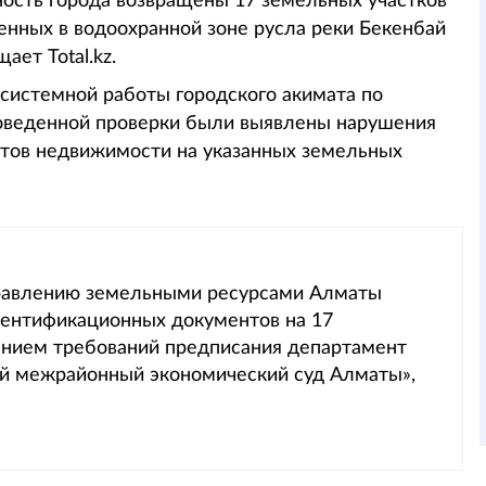
ность города возвращены 17 земельных участков
енных в водоохранной зоне русла реки Бекенбай
ает Total.kz.
 системной работы городского акимата по
роведенной проверки были выявлены нарушения
тов недвижимости на указанных земельных
правлению земельными ресурсами Алматы
дентификационных документов на 17
нением требований предписания департамент
ый межрайонный экономический суд Алматы»,