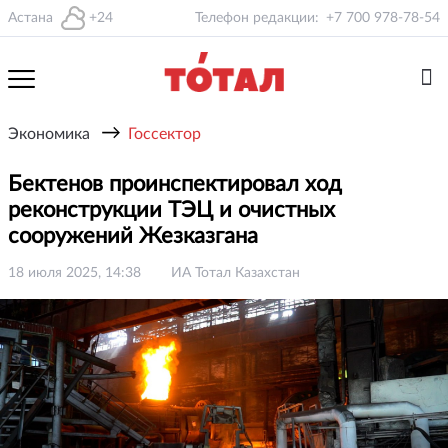
Астана
+24
Телефон редакции:
+7 700 978-78-54
→
Экономика
Госсектор
Бектенов проинспектировал ход
реконструкции ТЭЦ и очистных
сооружений Жезказгана
18 июля 2025, 14:38
ИА Тотал Казахстан