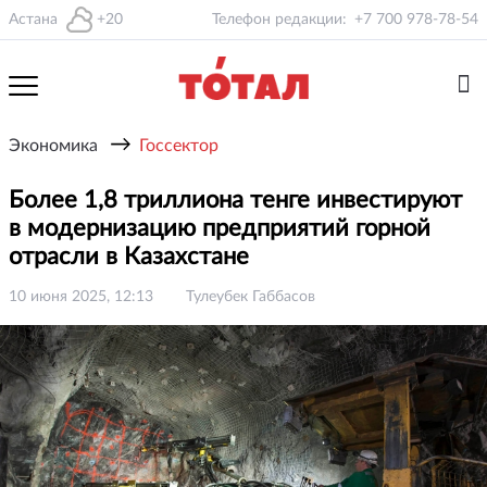
Астана
+20
Телефон редакции:
+7 700 978-78-54
→
Экономика
Госсектор
Более 1,8 триллиона тенге инвестируют
в модернизацию предприятий горной
отрасли в Казахстане
10 июня 2025, 12:13
Тулеубек Габбасов