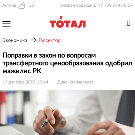
Астана
+26
Телефон редакции:
+7 700 978-78-54
→
Экономика
Госсектор
Поправки в закон по вопросам
трансфертного ценообразования одобрил
мажилис РК
13 декабря 2023, 13:44
Диас Калиакпаров